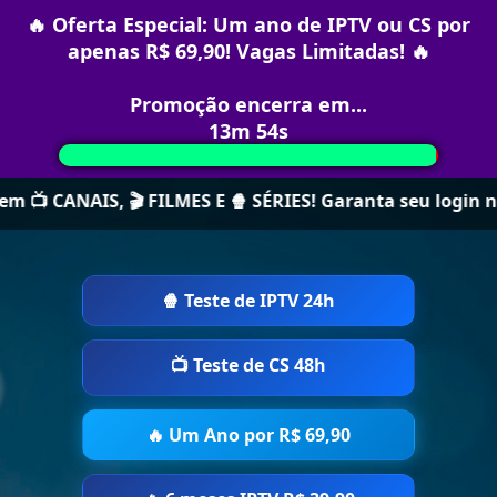
🔥 Oferta Especial: Um ano de IPTV ou CS por
apenas R$ 69,90! Vagas Limitadas! 🔥
Promoção encerra em...
13m 54s
 📺 CANAIS, 🎬 FILMES E 🍿 SÉRIES! Garanta seu login na
🍿 Teste de IPTV 24h
📺 Teste de CS 48h
🔥 Um Ano por R$ 69,90